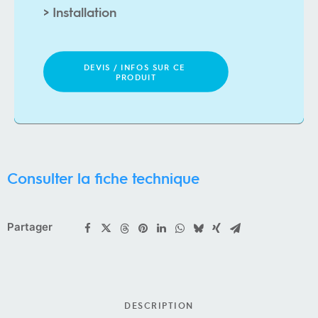
>
I
n
s
t
a
l
l
a
t
i
o
n
DEVIS / INFOS SUR CE 
PRODUIT
Consulter la fiche technique
Partager
DESCRIPTION