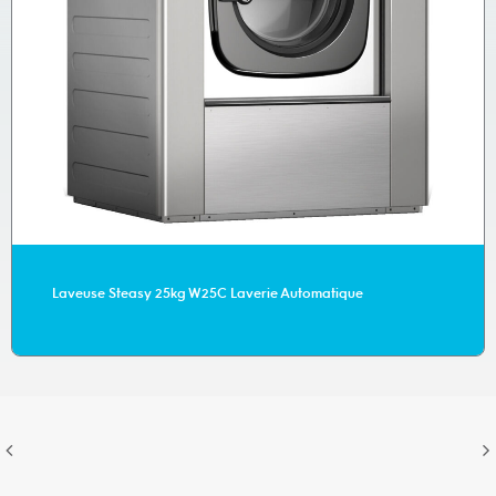
Laveuse Steasy 25kg W25C Laverie Automatique