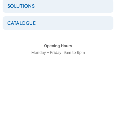
SOLUTIONS
CATALOGUE
CATÉGORIE DE PRODUIT
Opening Hours
Monday – Friday: 9am to 6pm
16
Laveuses Petite Capacité
20
Laveuses moyenne capacité
13
Laveuses Grosse Capacité
10
Séchoirs Petite capacité
16
Séchoirs moyenne capacité
9
Séchoirs grosse capacité