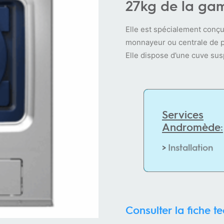
27kg de la ga
Elle est spécialement conçu
monnayeur ou centrale de p
Elle dispose d’une cuve sus
Services
Andromède:
>
I
n
s
t
a
l
l
a
t
i
o
n
Consulter la fiche t