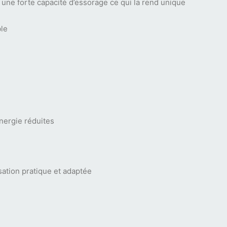
e forte capacité d’essorage ce qui la rend unique
le
nergie réduites
sation pratique et adaptée