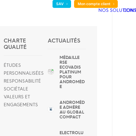
SAV
Mon compte client
NOS SOLUTION
CONT
CHARTE
ACTUALITÉS
QUALITÉ
MÉDAILLE
RSE
ÉTUDES
ECOVADIS
PLATINUM
PERSONNALISÉES
POUR
RESPONSABILITÉ
ANDROMÈD
E
SOCIÉTALE
VALEURS ET
ANDROMÈD
ENGAGEMENTS
E ADHÈRE
AU GLOBAL
COMPACT
ELECTROLU