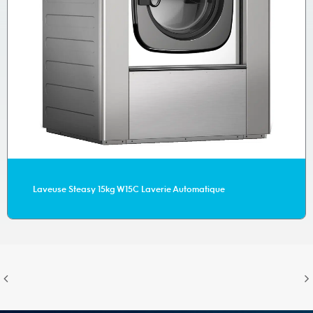
Laveuse Steasy 15kg W15C Laverie Automatique