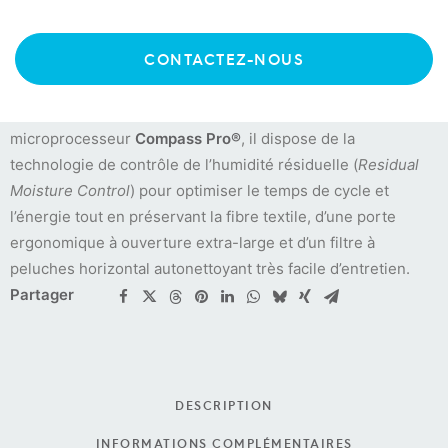
Le
séchoir professionnel Electrolux TD6-10
(gamme Line
CONTACTEZ-NOUS
6000) est un modèle performant d’une capacité de 10,5 kg
(tambour de 190 litres), idéal pour les collectivités, hôtels et
buanderies à cadence modérée. Animé par le
microprocesseur
Compass Pro®
, il dispose de la
technologie de contrôle de l’humidité résiduelle (
Residual
Moisture Control
) pour optimiser le temps de cycle et
l’énergie tout en préservant la fibre textile, d’une porte
ergonomique à ouverture extra-large et d’un filtre à
peluches horizontal autonettoyant très facile d’entretien.
Partager
DESCRIPTION
INFORMATIONS COMPLÉMENTAIRES