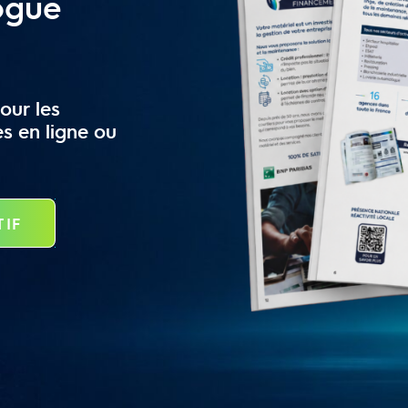
ogue
our les
es en ligne ou
TIF