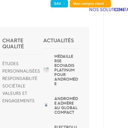
SAV
Mon compte client
NOS SOLUTIONS
CONT
CHARTE
ACTUALITÉS
QUALITÉ
MÉDAILLE
RSE
ÉTUDES
ECOVADIS
PLATINUM
PERSONNALISÉES
POUR
RESPONSABILITÉ
ANDROMÈD
E
SOCIÉTALE
VALEURS ET
ANDROMÈD
ENGAGEMENTS
E ADHÈRE
AU GLOBAL
COMPACT
ELECTROLU