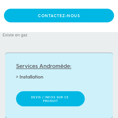
Capacité rapport 1/22ème
Programmateur Compass Pro
Electrique 13.5kW Alimentation 400V/80Hz/3N
CONTACTEZ-NOUS
Dimensions 790x1115x1940 (LxPxH)mm
Tambour galvanisé
Existe en gaz
Services Andromède:
>
I
n
s
t
a
l
l
a
t
i
o
n
DEVIS / INFOS SUR CE 
PRODUIT