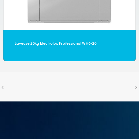
Laveuse 20kg Electrolux Professional WH6-20