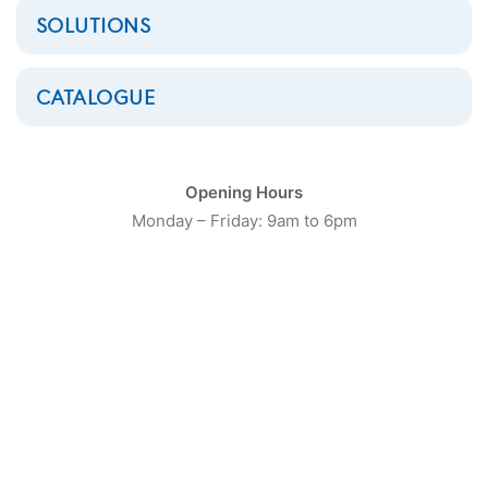
SOLUTIONS
CATALOGUE
Opening Hours
Monday – Friday: 9am to 6pm
Séchoir double Electrolux
Professional 2×13.5kg
TD6-17S
Une conception centrée sur
l’humain