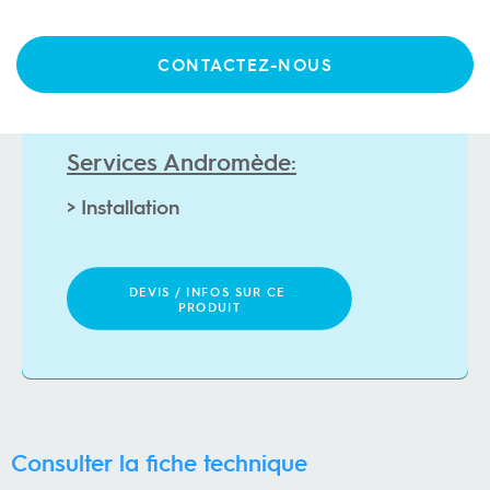
Existe en différentes options : Aspirant, aspirant et soufflant
avec générateur vapeur intégré ou sans
CONTACTEZ-NOUS
Services Andromède:
C
o
n
c
e
p
t
i
o
n
>
DEVIS / INFOS SUR CE 
PRODUIT
Consulter la fiche technique