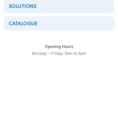
SOLUTIONS
CATALOGUE
Opening Hours
Monday – Friday: 9am to 6pm
Poste de repassage PR
927 COVEMAT
Poste de repassage chauffant
type PR 927
Modèle présenté avec potence et jeannette incluses.