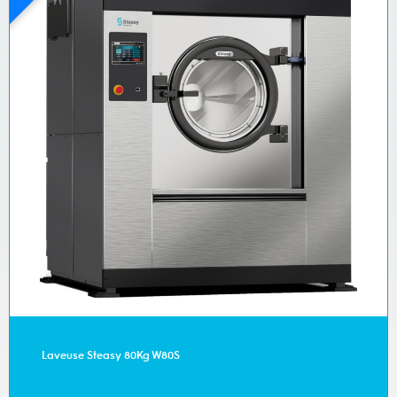
Laveuse Steasy 80Kg W80S