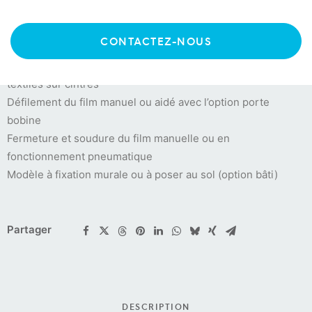
Housseuse sur cintre
CONTACTEZ-NOUS
Mise sous film plastique de manière hermétique d’articles
textiles sur cintres
Défilement du film manuel ou aidé avec l’option porte
bobine
Fermeture et soudure du film manuelle ou en
fonctionnement pneumatique
Modèle à fixation murale ou à poser au sol (option bâti)
Partager
DESCRIPTION