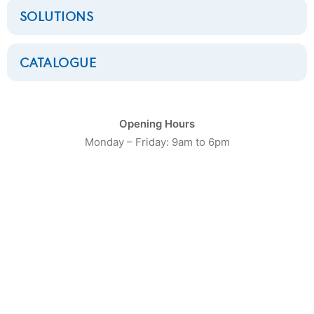
SOLUTIONS
CATALOGUE
CATÉGORIE DE PRODUIT
Opening Hours
Monday – Friday: 9am to 6pm
16
Laveuses Petite Capacité
20
Laveuses moyenne capacité
13
Laveuses Grosse Capacité
10
Séchoirs Petite capacité
16
Séchoirs moyenne capacité
9
Séchoirs grosse capacité