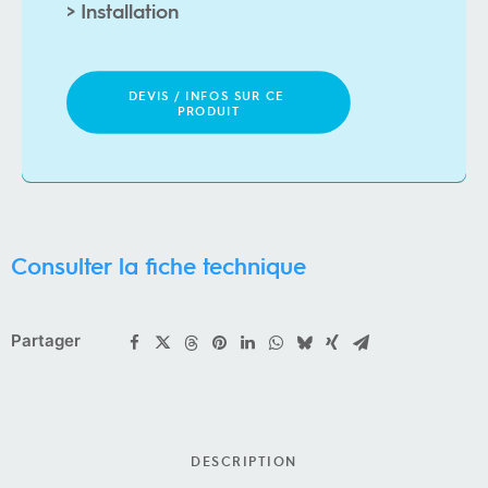
>
I
n
s
t
a
l
l
a
t
i
o
n
DEVIS / INFOS SUR CE 
PRODUIT
Consulter la fiche technique
Partager
DESCRIPTION