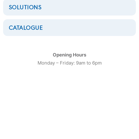
SOLUTIONS
CATALOGUE
CATÉGORIE DE PRODUIT
Opening Hours
Monday – Friday: 9am to 6pm
16
Laveuses Petite Capacité
20
Laveuses moyenne capacité
13
Laveuses Grosse Capacité
10
Séchoirs Petite capacité
16
Séchoirs moyenne capacité