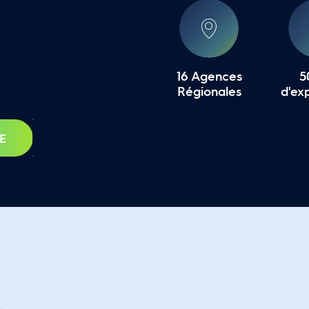
16 Agences
5
Régionales
d'ex
E
s