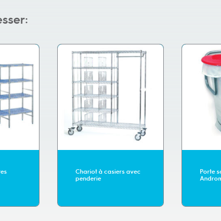
esser:
tes
Chariot à casiers avec
Porte s
penderie
Andro