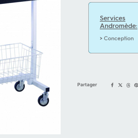
Services
Andromède:
>
C
o
n
c
e
p
t
i
o
n
Partager