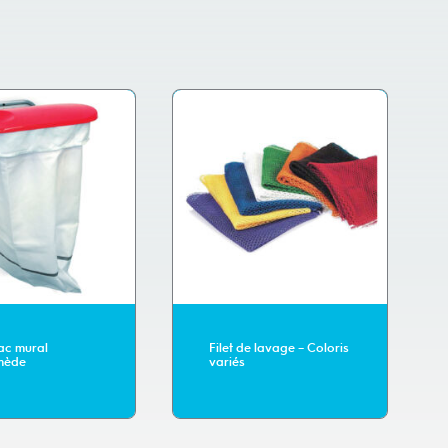
ac mural
Filet de lavage – Coloris
mède
variés