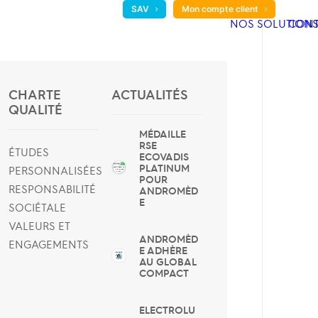
SAV
Mon compte client
NOS SOLUTION
CONT
CHARTE
ACTUALITÉS
QUALITÉ
MÉDAILLE
RSE
ÉTUDES
ECOVADIS
PLATINUM
PERSONNALISÉES
POUR
RESPONSABILITÉ
ANDROMÈD
E
SOCIÉTALE
VALEURS ET
ANDROMÈD
ENGAGEMENTS
E ADHÈRE
AU GLOBAL
COMPACT
ELECTROLU