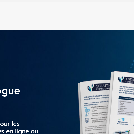
ogue
our les
es en ligne ou