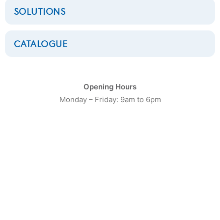
SOLUTIONS
CATALOGUE
CATÉGORIE DE PRODUIT
Opening Hours
Monday – Friday: 9am to 6pm
16
Laveuses Petite Capacité
20
Laveuses moyenne capacité
13
Laveuses Grosse Capacité
10
Séchoirs Petite capacité
16
Séchoirs moyenne capacité
9
Séchoirs grosse capacité