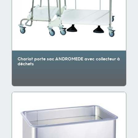
Chariot porte sac ANDROMEDE avec collecteur à
déchets