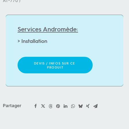
AT-770 )
Services Andromède:
C
o
n
c
e
p
t
i
o
n
>
DEVIS / INFOS SUR CE 
PRODUIT
Partager