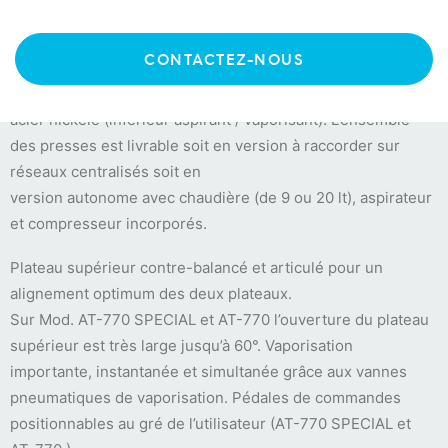
exigeants. Disponibles avec différentes formes de plateaux
avec molleton et housse (plateau supérieur vaporisant,
CONTACTEZ-NOUS
plateau inférieur vaporisant/ aspirant, et aussi soufflant sur
demande) ou, en version L, avec plateau supérieur poli en
acier nickelé (inférieur aspirant / vaporisant). L’ensemble
des presses est livrable soit en version à raccorder sur
réseaux centralisés soit en
version autonome avec chaudière (de 9 ou 20 lt), aspirateur
et compresseur incorporés.
Plateau supérieur contre-balancé et articulé pour un
alignement optimum des deux plateaux.
Sur Mod. AT-770 SPECIAL et AT-770 l’ouverture du plateau
supérieur est très large jusqu’à 60°. Vaporisation
importante, instantanée et simultanée grâce aux vannes
pneumatiques de vaporisation. Pédales de commandes
positionnables au gré de l’utilisateur (AT-770 SPECIAL et