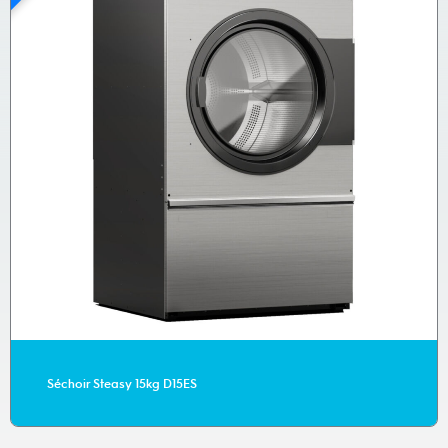
Laveuse 20kg Electrolux Professional WH6-20