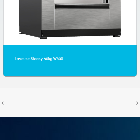
Laveuse Steasy 40kg W40S