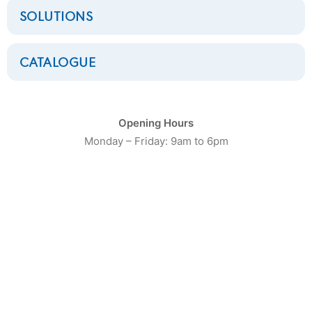
SOLUTIONS
CATALOGUE
CATÉGORIE DE PRODUIT
Opening Hours
Monday – Friday: 9am to 6pm
16
Laveuses Petite Capacité
20
Laveuses moyenne capacité
13
Laveuses Grosse Capacité
10
Séchoirs Petite capacité
16
Séchoirs moyenne capacité