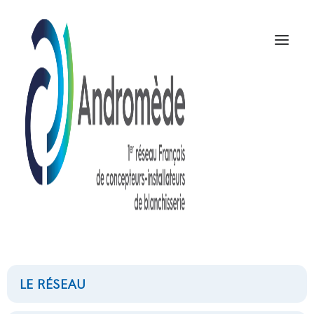
550L /
1450X750X800
mm (LxPxH)
LE RÉSEAU
NOUS CONTACTER