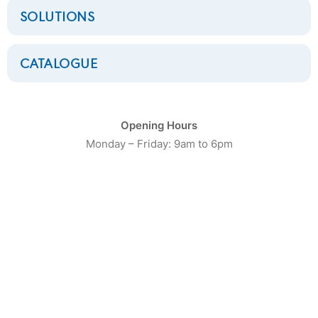
SOLUTIONS
CATALOGUE
CATÉGORIE DE PRODUIT
Opening Hours
Monday – Friday: 9am to 6pm
16
Laveuses Petite Capacité
20
Laveuses moyenne capacité
13
Laveuses Grosse Capacité
10
Séchoirs Petite capacité
16
Séchoirs moyenne capacité
9
Séchoirs grosse capacité