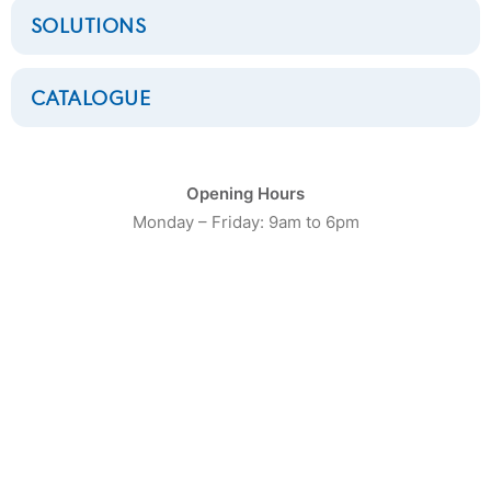
SOLUTIONS
CATALOGUE
CATÉGORIE DE PRODUIT
Opening Hours
Monday – Friday: 9am to 6pm
16
Laveuses Petite Capacité
20
Laveuses moyenne capacité
13
Laveuses Grosse Capacité
10
Séchoirs Petite capacité
16
Séchoirs moyenne capacité
9
Séchoirs grosse capacité