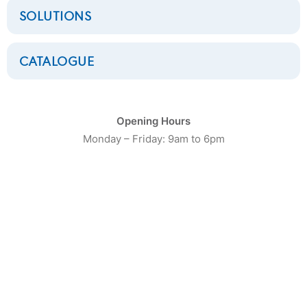
SOLUTIONS
CATALOGUE
CATÉGORIE DE PRODUIT
Opening Hours
Monday – Friday: 9am to 6pm
16
Laveuses Petite Capacité
20
Laveuses moyenne capacité
13
Laveuses Grosse Capacité
10
Séchoirs Petite capacité
16
Séchoirs moyenne capacité