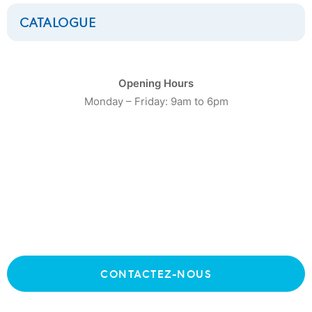
CATALOGUE
Opening Hours
CATÉGORIE DE PRODUIT
Monday – Friday: 9am to 6pm
16
Laveuses Petite Capacité
20
Laveuses moyenne capacité
13
Laveuses Grosse Capacité
10
Séchoirs Petite capacité
CONTACTEZ-NOUS
16
Séchoirs moyenne capacité
9
Séchoirs grosse capacité