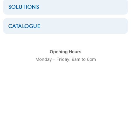
SOLUTIONS
CATALOGUE
CATÉGORIE DE PRODUIT
Opening Hours
Monday – Friday: 9am to 6pm
16
Laveuses Petite Capacité
20
Laveuses moyenne capacité
13
Laveuses Grosse Capacité
10
Séchoirs Petite capacité
16
Séchoirs moyenne capacité
9
Séchoirs grosse capacité