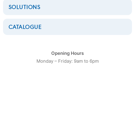
SOLUTIONS
CATALOGUE
CATÉGORIE DE PRODUIT
Opening Hours
Monday – Friday: 9am to 6pm
16
Laveuses Petite Capacité
20
Laveuses moyenne capacité
13
Laveuses Grosse Capacité
10
Séchoirs Petite capacité
16
Séchoirs moyenne capacité