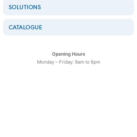
SOLUTIONS
CATALOGUE
CATÉGORIE DE PRODUIT
Opening Hours
Monday – Friday: 9am to 6pm
16
Laveuses Petite Capacité
20
Laveuses moyenne capacité
13
Laveuses Grosse Capacité
10
Séchoirs Petite capacité
16
Séchoirs moyenne capacité
9
Séchoirs grosse capacité