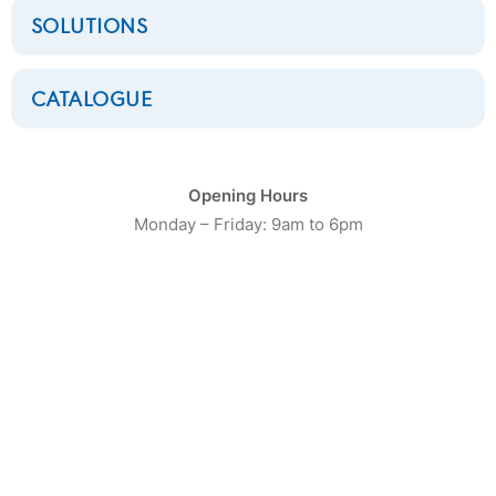
SOLUTIONS
La société ESBC a fait cette très belle installation dans un
CATALOGUE
secteur inhabituel : une centrale nucléaire CNPE
GRAVELINE
Opening Hours
Monday – Friday: 9am to 6pm