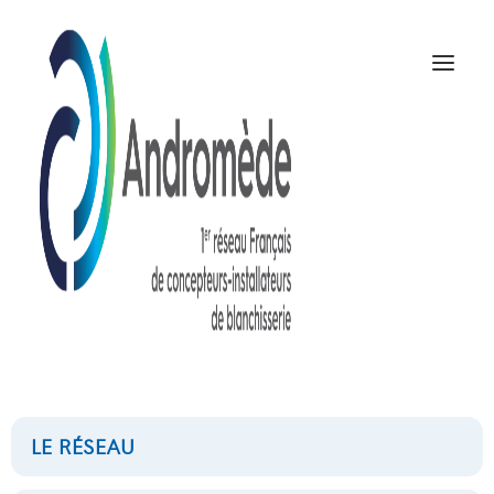
Installation d'une
pullman en centrale
nucléaire
31 JANVIER 2022
|
IN
A LA UNE
|
BY
ANDROMEDE
LE RÉSEAU