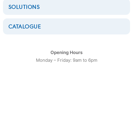
SOLUTIONS
CATALOGUE
CATÉGORIE DE PRODUIT
Opening Hours
Monday – Friday: 9am to 6pm
16
Laveuses Petite Capacité
20
Laveuses moyenne capacité
13
Laveuses Grosse Capacité
10
Séchoirs Petite capacité
16
Séchoirs moyenne capacité
9
Séchoirs grosse capacité